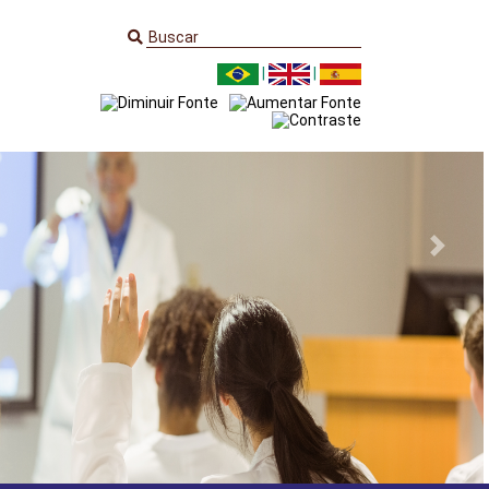
|
|
Next