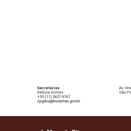
Secretárias
:
Av. Vit
Débora Gomes
São Pa
+55 (11) 2627-9767
cpgibu@butantan.gov.br