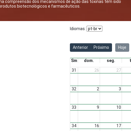
os na compreensão dos mecanismos de ação das toxinas têm sido
odutos biotecnológicos e farmacêuticos.​​​
Idiomas:
Anterior
Próximo
Hoje
Sm
dom.
seg.
31
26
27
32
2
3
33
9
10
34
16
17