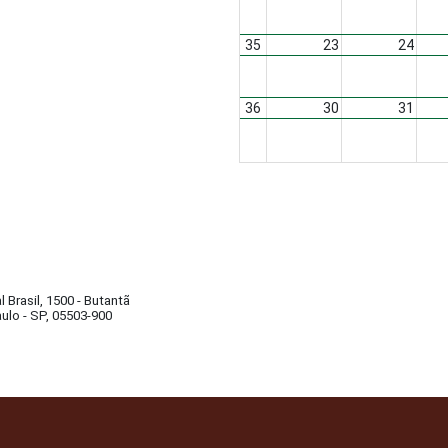
35
23
24
36
30
31
al Brasil, 1500 - Butantã
ulo - SP, 05503-900