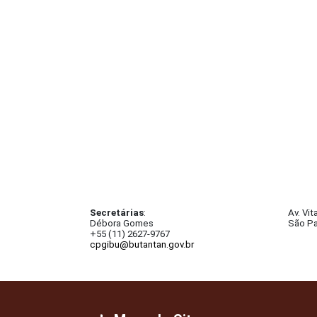
Secretárias
:
Av. Vit
Débora Gomes
São Pa
+55 (11) 2627-9767
cpgibu@butantan.gov.br