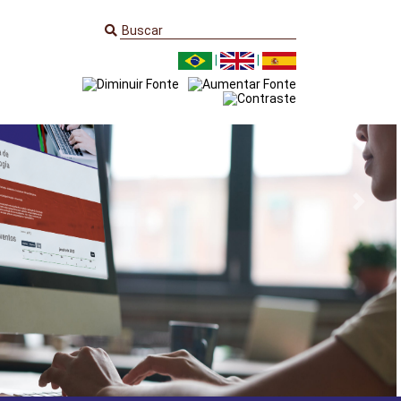
|
|
Next