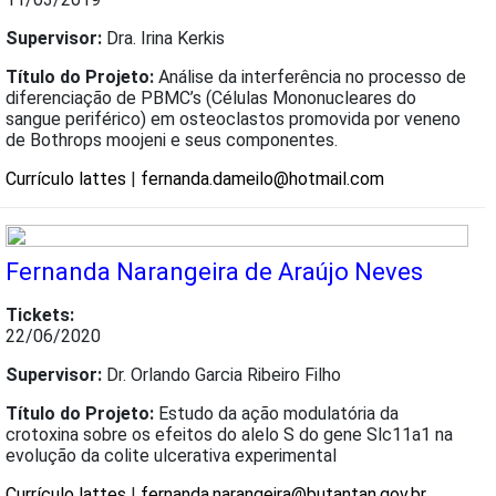
Supervisor:
Dra. Irina Kerkis
Título do Projeto:
Análise da interferência no processo de
diferenciação de PBMC’s (Células Mononucleares do
sangue periférico) em osteoclastos promovida por veneno
de Bothrops moojeni e seus componentes.
Currículo lattes
|
fernanda.dameilo@hotmail.com
Fernanda Narangeira de Araújo Neves
Tickets:
22/06/2020
Supervisor:
Dr. Orlando Garcia Ribeiro Filho
Título do Projeto:
Estudo da ação modulatória da
crotoxina sobre os efeitos do alelo S do gene Slc11a1 na
evolução da colite ulcerativa experimental
Currículo lattes
|
fernanda.narangeira@butantan.gov.br