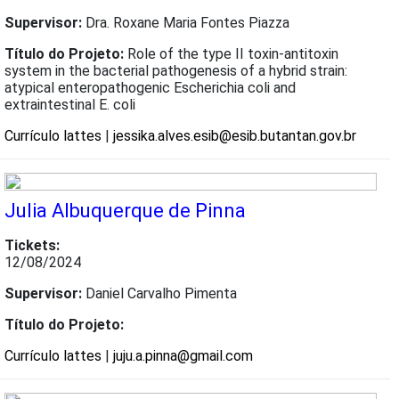
Supervisor:
Dra. Roxane Maria Fontes Piazza
Título do Projeto:
Role of the type II toxin-antitoxin
system in the bacterial pathogenesis of a hybrid strain:
atypical enteropathogenic Escherichia coli and
extraintestinal E. coli
Currículo lattes
|
jessika.alves.esib@esib.butantan.gov.br
Julia Albuquerque de Pinna
Tickets:
12/08/2024
Supervisor:
Daniel Carvalho Pimenta
Título do Projeto:
Currículo lattes
|
juju.a.pinna@gmail.com