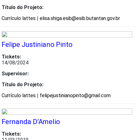
Título do Projeto:
Currículo lattes
|
elisa.shiga.esib@esib.butantan.gov.br
Felipe Justiniano Pinto
Tickets:
14/08/2024
Supervisor:
Título do Projeto:
Currículo lattes
|
felipejustinianopinto@gmail.com
Fernanda D’Amelio
Tickets:
11/03/2019