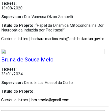
Tickets:
13/08/2020
Supervisor:
Dra. Vanessa Olzon Zambelli
Título do Projeto:
“Papel da Dinâmica Mitocondrial na Dor
Neuropática Induzida por Paclitaxel”.
Currículo lattes
|
barbara.martins.esib@esib.butantan.gov.br
Bruna de Sousa Melo
Tickets:
23/01/2024
Supervisor:
Daniela Luz Hessel da Cunha
Título do Projeto:
Currículo lattes
|
brn.smelo@gmail.com