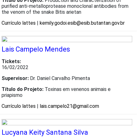
Título do Projeto:
Production and characterization of
purified anti-metalloprotease monoclonal antibodies from
the venom of the snake Bitis arietan
Currículo lattes
|
kemily.godoi.esib@esib.butantan.gov.br
Lais Campelo Mendes
Tickets:
16/02/2022
Supervisor:
Dr. Daniel Carvalho Pimenta
Título do Projeto:
Toxinas em venenos animais e
priapismo
Currículo lattes
|
lais.campelo21@gmail.com
Lucyana Keity Santana Silva