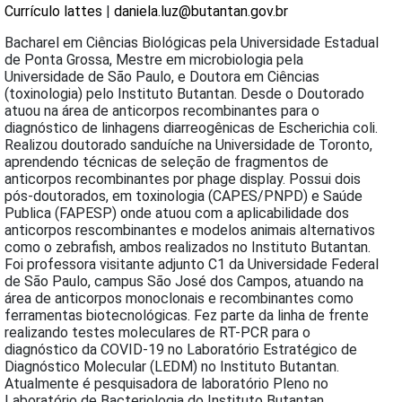
Currículo lattes
|
daniela.luz@butantan.gov.br
Bacharel em Ciências Biológicas pela Universidade Estadual
de Ponta Grossa, Mestre em microbiologia pela
Universidade de São Paulo, e Doutora em Ciências
(toxinologia) pelo Instituto Butantan. Desde o Doutorado
atuou na área de anticorpos recombinantes para o
diagnóstico de linhagens diarreogênicas de Escherichia coli.
Realizou doutorado sanduíche na Universidade de Toronto,
aprendendo técnicas de seleção de fragmentos de
anticorpos recombinantes por phage display. Possui dois
pós-doutorados, em toxinologia (CAPES/PNPD) e Saúde
Publica (FAPESP) onde atuou com a aplicabilidade dos
anticorpos rescombinantes e modelos animais alternativos
como o zebrafish, ambos realizados no Instituto Butantan.
Foi professora visitante adjunto C1 da Universidade Federal
de São Paulo, campus São José dos Campos, atuando na
área de anticorpos monoclonais e recombinantes como
ferramentas biotecnológicas. Fez parte da linha de frente
realizando testes moleculares de RT-PCR para o
diagnóstico da COVID-19 no Laboratório Estratégico de
Diagnóstico Molecular (LEDM) no Instituto Butantan.
Atualmente é pesquisadora de laboratório Pleno no
Laboratório de Bacteriologia do Instituto Butantan