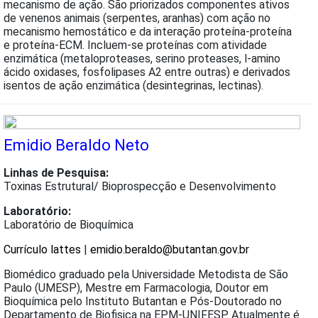
mecanismo de ação. São priorizados componentes ativos
de venenos animais (serpentes, aranhas) com ação no
mecanismo hemostático e da interação proteína-proteína
e proteína-ECM. Incluem-se proteínas com atividade
enzimática (metaloproteases, serino proteases, l-amino
ácido oxidases, fosfolipases A2 entre outras) e derivados
isentos de ação enzimática (desintegrinas, lectinas).
Emidio Beraldo Neto
Linhas de Pesquisa:
Toxinas Estrutural/ Bioprospecção e Desenvolvimento
Laboratório:
Laboratório de Bioquímica
Currículo lattes
|
emidio.beraldo@butantan.gov.br
Biomédico graduado pela Universidade Metodista de São
Paulo (UMESP), Mestre em Farmacologia, Doutor em
Bioquímica pelo Instituto Butantan e Pós-Doutorado no
Departamento de Biofisica na EPM-UNIFESP. Atualmente é