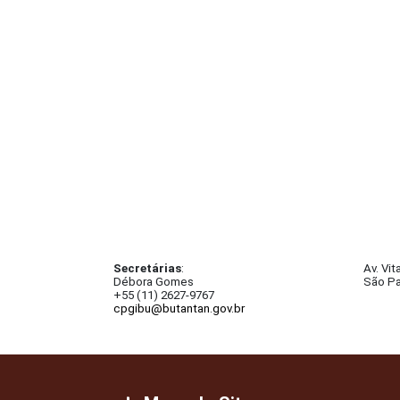
Secretárias
:
Av. Vit
Débora Gomes
São Pa
+55 (11) 2627-9767
cpgibu@butantan.gov.br