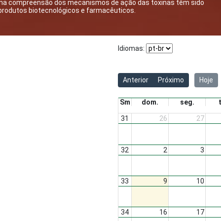
os na compreensão dos mecanismos de ação das toxinas têm sido
odutos biotecnológicos e farmacêuticos.​​​
Idiomas:
Anterior
Próximo
Hoje
Sm
dom.
seg.
31
26
27
32
2
3
33
9
10
34
16
17