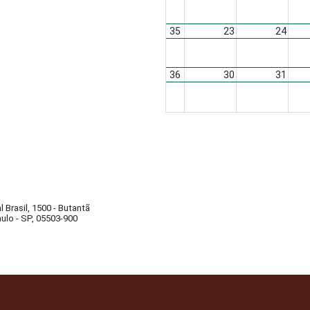
35
23
24
36
30
31
al Brasil, 1500 - Butantã
ulo - SP, 05503-900