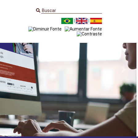
|
|
Next