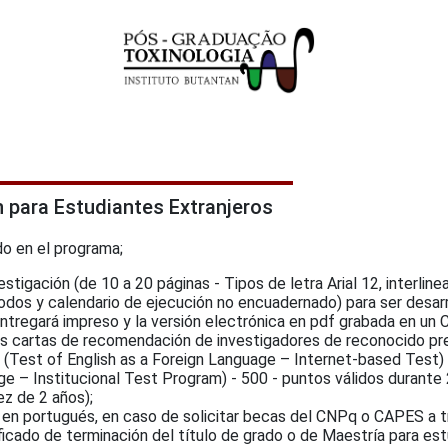
n para Estudiantes Extranjeros
do en el programa;
stigación (de 10 a 20 páginas - Tipos de letra Arial 12, interlin
odos y calendario de ejecución no encuadernado) para ser desar
entregará impreso y la versión electrónica en pdf grabada en un
s cartas de recomendación de investigadores de reconocido pres
 (Test of English as a Foreign Language – Internet-based Test) 
ge – Institucional Test Program) - 500 - puntos válidos durante
ez de 2 años);
en portugués, en caso de solicitar becas del CNPq o CAPES a t
ificado de terminación del título de grado o de Maestría para e