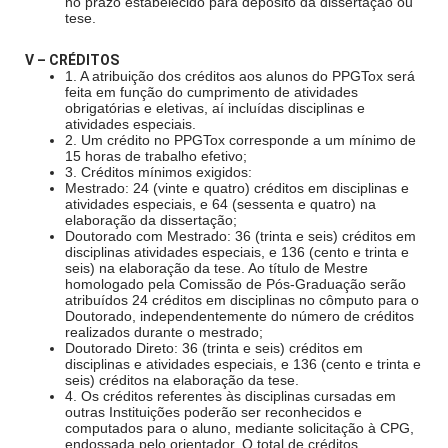
no prazo estabelecido para depósito da dissertação ou
tese.
V – CRÉDITOS
1. A atribuição dos créditos aos alunos do PPGTox será
feita em função do cumprimento de atividades
obrigatórias e eletivas, aí incluídas disciplinas e
atividades especiais.
2. Um crédito no PPGTox corresponde a um mínimo de
15 horas de trabalho efetivo;
3. Créditos mínimos exigidos:
Mestrado: 24 (vinte e quatro) créditos em disciplinas e
atividades especiais, e 64 (sessenta e quatro) na
elaboração da dissertação;
Doutorado com Mestrado: 36 (trinta e seis) créditos em
disciplinas atividades especiais, e 136 (cento e trinta e
seis) na elaboração da tese. Ao título de Mestre
homologado pela Comissão de Pós-Graduação serão
atribuídos 24 créditos em disciplinas no cômputo para o
Doutorado, independentemente do número de créditos
realizados durante o mestrado;
Doutorado Direto: 36 (trinta e seis) créditos em
disciplinas e atividades especiais, e 136 (cento e trinta e
seis) créditos na elaboração da tese.
4. Os créditos referentes às disciplinas cursadas em
outras Instituições poderão ser reconhecidos e
computados para o aluno, mediante solicitação à CPG,
endossada pelo orientador. O total de créditos