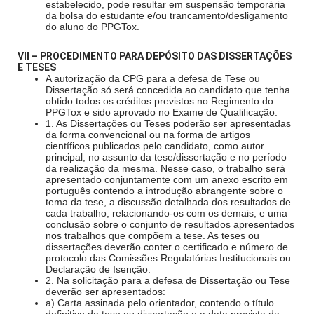
estabelecido, pode resultar em suspensão temporária
da bolsa do estudante e/ou trancamento/desligamento
do aluno do PPGTox.
VII – PROCEDIMENTO PARA DEPÓSITO DAS DISSERTAÇÕES
E TESES
A autorização da CPG para a defesa de Tese ou
Dissertação só será concedida ao candidato que tenha
obtido todos os créditos previstos no Regimento do
PPGTox e sido aprovado no Exame de Qualificação.
1. As Dissertações ou Teses poderão ser apresentadas
da forma convencional ou na forma de artigos
científicos publicados pelo candidato, como autor
principal, no assunto da tese/dissertação e no período
da realização da mesma. Nesse caso, o trabalho será
apresentado conjuntamente com um anexo escrito em
português contendo a introdução abrangente sobre o
tema da tese, a discussão detalhada dos resultados de
cada trabalho, relacionando-os com os demais, e uma
conclusão sobre o conjunto de resultados apresentados
nos trabalhos que compõem a tese. As teses ou
dissertações deverão conter o certificado e número de
protocolo das Comissões Regulatórias Institucionais ou
Declaração de Isenção.
2. Na solicitação para a defesa de Dissertação ou Tese
deverão ser apresentados:
a) Carta assinada pelo orientador, contendo o título