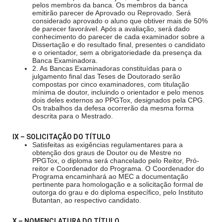
pelos membros da banca. Os membros da banca
emitirão parecer de Aprovado ou Reprovado. Será
considerado aprovado o aluno que obtiver mais de 50%
de parecer favorável. Após a avaliação, será dado
conhecimento do parecer de cada examinador sobre a
Dissertação e do resultado final, presentes o candidato
e o orientador, sem a obrigatoriedade da presença da
Banca Examinadora.
2. As Bancas Examinadoras constituídas para o
julgamento final das Teses de Doutorado serão
compostas por cinco examinadores, com titulação
mínima de doutor, incluindo o orientador e pelo menos
dois deles externos ao PPGTox, designados pela CPG.
Os trabalhos da defesa ocorrerão da mesma forma
descrita para o Mestrado.
IX – SOLICITAÇÃO DO TÍTULO
Satisfeitas as exigências regulamentares para a
obtenção dos graus de Doutor ou de Mestre no
PPGTox, o diploma será chancelado pelo Reitor, Pró-
reitor e Coordenador do Programa. O Coordenador do
Programa encaminhará ao MEC a documentação
pertinente para homologação e a solicitação formal de
outorga do grau e do diploma específico, pelo Instituto
Butantan, ao respectivo candidato.
X – NOMENCLATURA DO TÍTULO