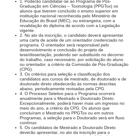
1. Poderão candidatar-se ao Programa de Pós-
Graduação em Ciências – Toxinologia (PPGTox) os
alunos que tiverem concluído o ensino superior em
instituição nacional reconhecida pelo Ministério de
Educação do Brasil (MEC), ou estrangeira, com a
revalidação do diploma de acordo com a Legislação
vigente.
2. No ato da inscrição, o candidato deverá apresentar
uma carta de aceite de um orientador credenciado no
programa. O orientador será responsável pelo
desenvolvimento e conclusão do projeto de
tese/dissertação, podendo ser substituído no decorrer
do trabalho, caso necessário, por solicitação do aluno
ou orientador, a critério da Comissão de Pós-Graduação
(CPG).
3. Os critérios para seleção e classificação dos
candidatos aos cursos de mestrado, de doutorado e de
doutorado direto obedecerão às normas descritas
abaixo, periodicamente revisadas pela CPG.
4. O Processo Seletivo para o Programa ocorrerá
anualmente para o Mestrado e Doutorado Direto.
Excepcionalmente, poderá haver mais um ingresso no
meio do ano, a critério da CPG. Os alunos que
concluíram o Mestrado no PPGTox ou em outros
Programas, a seleção para o Doutorado será em fluxo
contínuo.
5. Os candidatos de Mestrado e Doutorado Direto
deverão apresentar, no ato da inscrição para o