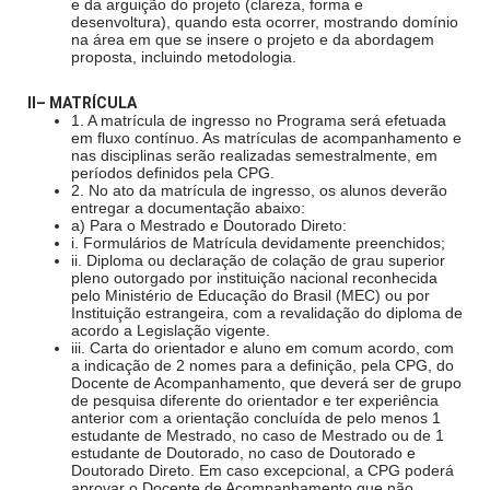
e da arguição do projeto (clareza, forma e
desenvoltura), quando esta ocorrer, mostrando domínio
na área em que se insere o projeto e da abordagem
proposta, incluindo metodologia.
II– MATRÍCULA
1. A matrícula de ingresso no Programa será efetuada
em fluxo contínuo. As matrículas de acompanhamento e
nas disciplinas serão realizadas semestralmente, em
períodos definidos pela CPG.
2. No ato da matrícula de ingresso, os alunos deverão
entregar a documentação abaixo:
a) Para o Mestrado e Doutorado Direto:
i. Formulários de Matrícula devidamente preenchidos;
ii. Diploma ou declaração de colação de grau superior
pleno outorgado por instituição nacional reconhecida
pelo Ministério de Educação do Brasil (MEC) ou por
Instituição estrangeira, com a revalidação do diploma de
acordo a Legislação vigente.
iii. Carta do orientador e aluno em comum acordo, com
a indicação de 2 nomes para a definição, pela CPG, do
Docente de Acompanhamento, que deverá ser de grupo
de pesquisa diferente do orientador e ter experiência
anterior com a orientação concluída de pelo menos 1
estudante de Mestrado, no caso de Mestrado ou de 1
estudante de Doutorado, no caso de Doutorado e
Doutorado Direto. Em caso excepcional, a CPG poderá
aprovar o Docente de Acompanhamento que não