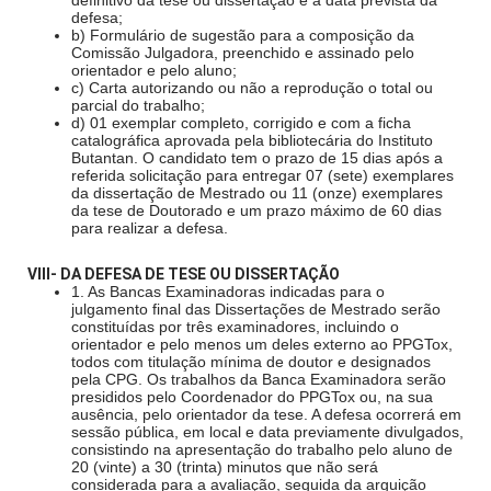
definitivo da tese ou dissertação e a data prevista da
defesa;
b) Formulário de sugestão para a composição da
Comissão Julgadora, preenchido e assinado pelo
orientador e pelo aluno;
c) Carta autorizando ou não a reprodução o total ou
parcial do trabalho;
d) 01 exemplar completo, corrigido e com a ficha
catalográfica aprovada pela bibliotecária do Instituto
Butantan. O candidato tem o prazo de 15 dias após a
referida solicitação para entregar 07 (sete) exemplares
da dissertação de Mestrado ou 11 (onze) exemplares
da tese de Doutorado e um prazo máximo de 60 dias
para realizar a defesa.
VIII- DA DEFESA DE TESE OU DISSERTAÇÃO
1. As Bancas Examinadoras indicadas para o
julgamento final das Dissertações de Mestrado serão
constituídas por três examinadores, incluindo o
orientador e pelo menos um deles externo ao PPGTox,
todos com titulação mínima de doutor e designados
pela CPG. Os trabalhos da Banca Examinadora serão
presididos pelo Coordenador do PPGTox ou, na sua
ausência, pelo orientador da tese. A defesa ocorrerá em
sessão pública, em local e data previamente divulgados,
consistindo na apresentação do trabalho pelo aluno de
20 (vinte) a 30 (trinta) minutos que não será
considerada para a avaliação, seguida da arguição