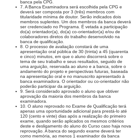
banca pela CPG.
7. A Banca Examinadora será escolhida pela CPG e
deverá ser composta por 3 (três) membros com
titularidade mínima de doutor. Serão indicados dois
membros suplentes. Um dos membros da banca deverá
ser credenciado no Programa. É vetada a participação
do(a) orientador(a), do(a) co-orientador(a) e/ou de
colaboradores diretos do trabalho desenvolvido na
banca de qualificação.
8. O processo de avaliação constará de uma
apresentação oral pública de 30 (trinta) a 45 (quarenta
e cinco) minutos, em que o aluno discorrerá sobre o
tema de seu trabalho e seus resultados, seguido de
uma arguição, reservada ao aluno e a banca, sobre o
andamento do projeto e perspectivas futuras, baseada
na apresentação oral e no manuscrito apresentado à
banca examinadora. O orientador ou co-orientador não
poderão participar da arguição.
9. Será considerado aprovado o aluno que obtiver
aprovação da maioria dos membros da banca
examinadora.
10. O aluno reprovado no Exame de Qualificação terá
apenas uma oportunidade adicional para prestá-lo até
120 (cento e vinte) dias após a realização do primeiro
exame, quando serão aplicados os mesmos critérios
deste e desligamento do aluno do Curso caso haja nova
reprovação. A banca do segundo exame deverá ter
como memória, ao menos 1 examinador da banca