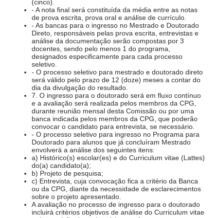
(cinco).
- A nota final será constituída da média entre as notas
de prova escrita, prova oral e análise de currículo.
- As bancas para o ingresso no Mestrado e Doutorado
Direto, responsáveis pelas prova escrita, entrevistas e
análise da documentação serão compostas por 3
docentes, sendo pelo menos 1 do programa,
designados especificamente para cada processo
seletivo.
- O processo seletivo para mestrado e doutorado direto
será válido pelo prazo de 12 (doze) meses a contar do
dia da divulgação do resultado.
7. O ingresso para o doutorado será em fluxo contínuo
e a avaliação será realizada pelos membros da CPG,
durante reunião mensal desta Comissão ou por uma
banca indicada pelos membros da CPG, que poderão
convocar o candidato para entrevista, se necessário.
- O processo seletivo para ingresso no Programa para
Doutorado para alunos que já concluíram Mestrado
envolverá a análise dos seguintes itens:
a) Histórico(s) escolar(es) e do Curriculum vitae (Lattes)
do(a) candidato(a);
b) Projeto de pesquisa;
c) Entrevista, cuja convocação fica a critério da Banca
ou da CPG, diante da necessidade de esclarecimentos
sobre o projeto apresentado.
A avaliação no processo de ingresso para o doutorado
incluirá critérios objetivos de análise do Curriculum vitae