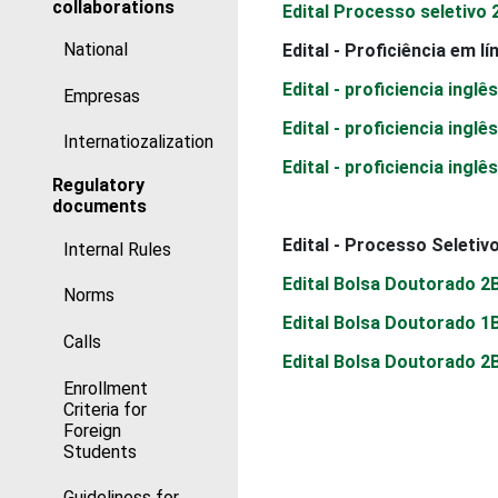
collaborations
Edital Processo seletivo 
National
Edital - Proficiência em l
Edital - proficiencia ingl
Empresas
Edital - proficiencia ingl
Internatiozalization
Edital - proficiencia ingl
Regulatory
documents
Edital - Processo Seleti
Internal Rules
Edital Bolsa Doutorado 2
Norms
Edital Bolsa Doutorado 1
Calls
Edital Bolsa Doutorado 2
Enrollment
Criteria for
Foreign
Students
Guideliness for